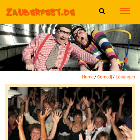

Home
/
Comedj
/
Lösungen